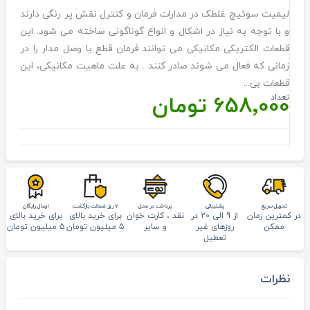
لیمیت سوئیچ غلطک در مدارات فرمان و کنترل نقش پر رنگی دارند
و با توجه به نیاز در اشکال و انواع گوناگونی ساخته می شود. این
قطعات الکتریکی مکانیکی می توانند فرمان قطع یا وصل مدار را در
زمانی که فعال می شوند صادر کنند . به علت ماهیت مکانیکی، این
قطعات بی...
658٬000 تومان
تعداد
تحويل سريع
پشتيبانی
پرداخت در محل
7 روز ضمانت بازگشت
ارسال رایگان
در کمترین زمان
از 9 الی 20 در
نقد ، کارت خوان
برای خرید بالای
برای خرید بالای
ممکن
روزهای غیر
و سایر
5 میلیون تومان
5 میلیون تومان
تعطیل
نظرات